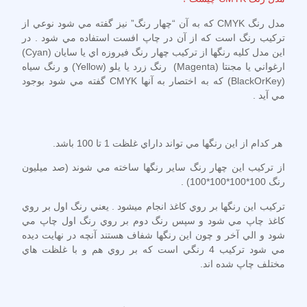
مدل رنگ CMYK كه به آن “چهار رنگ” نيز گفته مي شود نوعي از
تركيب رنگ است كه از آن در چاپ افست استفاده مي شود . در
اين مدل كليه رنگها از تركيب چهار رنگ فيروزه اي يا سايان (Cyan)
ارغواني يا مجنتا (Magenta) رنگ زرد يا يلو (Yellow) و رنگ سياه
(BlackOrKey) كه به اختصار به آنها CMYK گفته مي شود بوجود
مي آيد .
هر كدام از اين رنگها مي تواند داراي غلظت 1 تا 100 باشد.
از تركيب اين چهار رنگ ساير رنگها ساخته مي شوند (صد ميليون
رنگ 100*100*100*100) .
تركيب اين رنگها بر روي كاغذ انجام ميشود . يعني رنگ اول بر روي
كاغذ چاپ مي شود و سپس رنگ دوم بر روي رنگ اول چاپ مي
شود و الي آخر و چون اين رنگها شفاف هستند آنچه در نهايت ديده
مي شود تركيب 4 رنگي است كه بر روي هم و با غلظت هاي
مختلف چاپ شده اند.