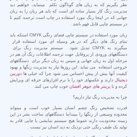
نظر بگیریم که به زبان های گوناگون تکلم مینماید، خواهیم دید
مدیریت رنگ کار بسیار ساده ای است که باید هر زبان را به زبان
جهانی که در اینجا رنگ مورد استفاده در چاپ است ترجمه کنیم تا
در سیستم چاپی قابل فهم باشد .
زبان مورد استفاده در سیستم چاپی فضای رنگی CMYK استکه باید
تمام رنگ های دیگر که در هر وسیله ای مورد استفاده قرار
میگیرند به CMYK تبدیل شود. سیستم مدیریت رنگ برای
دستگاههای ورودی از پروفایل جهت ترجمه اطلاعات رنگ آن هم در
مرحله اول به زبان جهانی و سپس به زبان دیگر برای دستگاههای
خروجی استفاده می نماید. این روزها نیاز به مدیریت رنگها و بهبود
کیفیت آنها بیش از پیش احساس می شود چرا که خیلی ها
دوربین
دیجیتال
دارند و عکسهای خود را با نرم افزارهای حرفه ای ویرایش
کرده و با
پرینتر های جوهر افشان
خوب چاپ می کنند.
چرا به مدیریت رنگ نیاز داریم؟
قدرت تشخیص رنگ چشم انسان بسیار خوب است و میتواند
محدوده وسیعی از رنگها را ببینداما دستگاههای ساخت بشر در این
زمینه محدودیت دارند عموما هیچ سیستم نمایشی یا چاپی قادر به
تولید یک طیف رنگی حتی نزدیک به دید انسان نیز نیست .