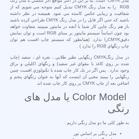
مدل CMYK است. بنا بر اين در اكثر مواقع اگر عكسي با مدل رنگ
RGB را به مدل رنگ CMYK تبديل كنيم متوجه مي شويم كه از
شفافيت و زيبايي عكس كاسته مي شود. هميشه در نظر داشته
باشيد كه حتي اگر فايل را در مدل رنگ CMYK طراحي كرده باشيد
باز هم رنگ چاپي كار شما با آنچه در مانيتور ميبينيد متفاوت خواهد
بود چون اساساً سيستم مانيتور بر مبناي RGB است و توان نمايش
دقيقCMYKرا ندارد. (همانطور كه سيستم چاپ افست هم توان
چاپ رنگهاي RGB را ندارد ) .
در مدل رنگCMYK رنگهایی نظير طلايي ، نقره اي ، سفيد (چاپ
شده بر روي كاغذ يا مقواي غير سفيد) و رنگهاي اكليلي و براق
وجود ندارد . پس اگر در يك كار چاپ شده با تكنولوژي افست چنين
رنگهايي را ببينيد معني آن اينست كه آنها به عنوان رنگهاي پنجم و
اضافي بعد از چاپ CMYK بر روي كار چاپ شده اند.
Color Model یا مدل های
رنگی
به طور کلی ما دو مدل رنگی داریم :
مدل رنگی بر اساس نور