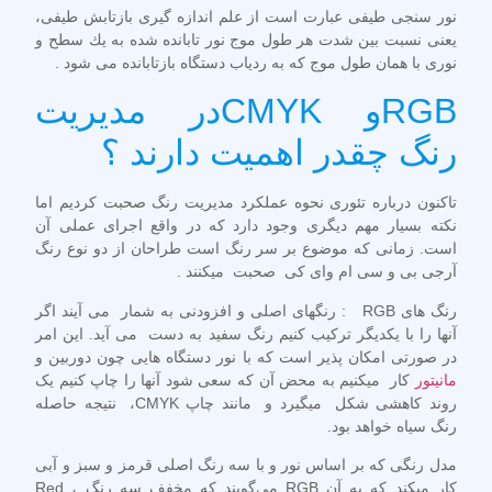
نور سنجی طیفی عبارت است از علم اندازه گيری بازتابش طيفی،
يعنی نسبت بين شدت هر طول موج نور تابانده شده به يك سطح و
نوری با همان طول موج كه به ردياب دستگاه بازتابانده می شود .
RGBو CMYKدر مدیریت
رنگ چقدر اهمیت دارند ؟
تاکنون درباره تئوری نحوه عملکرد مدیریت رنگ صحبت کردیم اما
نکته بسیار مهم دیگری وجود دارد که در واقع اجرای عملی آن
است. زمانی که موضوع بر سر رنگ است طراحان از دو نوع رنگ
آرجی بی و سی ام وای کی صحبت میکنند .
رنگ های
RGB
: رنگهای اصلی و افزودنی به شمار می آیند اگر
آنها را با یکدیگر ترکیب کنیم رنگ سفید به دست می آید. این امر
در صورتی امکان پذیر است که با نور دستگاه هایی چون دوربین و
مانیتور
کار میکنیم به محض آن که سعی شود آنها را چاپ کنیم یک
روند کاهشی شکل میگیرد و مانند چاپ CMYK، نتیجه حاصله
رنگ سیاه خواهد بود.
مدل رنگی که بر اساس نور و با سه رنگ اصلی قرمز و سبز و آبی
کار میکند که به آن RGB می‌گویند که مخفف سه رنگ Red ،