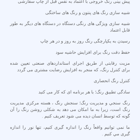
پیش بینی رنگ خروجی با اعتماد به نفس قبل از چاپ سفارشی
شبیه سازی رنگ های پنتون و رنگ های ساختگی
شبیه سازی ویژگی های رنگی دستگاه در دستگاه های دیگر به طور
قابل اعتماد
رسیدن به یکپارچگی رنگ روز به روز و در هر چاپ
حفظ دقت رنگ برای افزایش حاشیه سود
مزیت رقابتی از طریق اجرای استانداردهای صنعتی تعیین شده
برای کنترل رنگ، که منجر به افزایش رضایت مشتری می گردد
کنترل رنگ انحصاری
سادگی تطبیق رنگ؛ با هر برنامه ای که کار می کنید
رنگ سنجي و مديريت رنگ؛ سنجش رنگ ، هسته مركزی مديريت
رنگ است، زيرا به ما امكان می دهد به شكلی روشن رنگ را آن
گونه كه توسط انسان ديده می شود تعريف كنيم .
ما نمی توانيم واقعاً رنگ را اندازه گيری كنيم، تنها نور را اندازه
گيری مي كنيم .