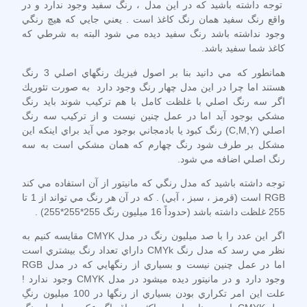
توجه داشته باشيد كه در اين مدل ، رنگ سفيد وجود ندارد و در
واقع رنگ سفيد همان رنگ كاغذ است . يعني جايي كه هيچ رنگي
وجود نداشته باشد رنگ سفيد ديده مي شود البته به شرطي كه
كاغذ شما سفيد باشد.
همانطور كه مي دانيد بنا بر اصول فيزيك رنگهاي اصلي 3 رنگ
هستند اما چرا در اين مدل چهار رنگ وجود دارد به صورت تئوريك
اگر سه رنگ اصلي با غلظت كامل با هم تركيب شوند بايد رنگ
مشكي بوجود آيد اما در عمل چنين نيست و از تركيب سه رنگ
اصلي (C,M,Y) رنگ كبود يا بادمجاني بوجود مي آيد براي اينكه اين
مشكل بر طرف شود رنگ چهارم كه همان مشكي است به سه
رنگ اصلي اضافه مي شود.
توجه داشته باشيد كه مدل رنگي كه مانيتور از آن استفاده مي كند
RGB است (قرمز ، سبز ، آبي) . كه در آن هر رنگ مي تواند از 1 تا
255 غلظت داشته باشد (حدوداً 16 ميليون رنگ 255*255*255) .
اگر اين عدد را با صد ميليون رنگ در مدل CMYK مقايسه كنيم به
نظر مي رسد كه مدل رنگ CMYk داراي تعداد رنگ بيشتري است
اما در عمل چنين نيست و بسياري از رنگهايي كه در مدل RGB
وجود دارد و در مانيتور ديده ميشود در مدل CMYK وجود ندارد !
علت اين امر تكراري بودن بسياري از رنگها در 100 ميليون رنگِ