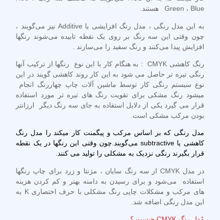
Green ، Blue هستند.
به این مدل رنگی ، مدل رنگ افزایشی یا Additive نیز می‌گویند ،
چون وقتی این سه رنگ بر روی یک نقطه تابیده می‌شوند رنگها
افزایش پیدا می‌کنند و رنگ سفید را می‌سازند .
رنگ کاهشی
CMYK
: به هنگام کار با این نوع رنگها از ترکیب آنها
رنگی تیره تر حاصل می شود به این کار روند کاهشی گویند در این
نوع سیستم رنگی کار توسط ماشین آلات چاپ چهاررنگ انجام
میشود رنگ مشکی برای تقویت رنگ های تیره تر مورد استفاده
قرار می گیرد یکی از دلایل استفاده به جای سه رنگ دیگر ارزانتر
بودن مرکب مشکی است.
مدل رنگی که بر اساس مرکب و پیگمنت کار میکند را
مدل رنگ
کاهشی یا
subtractive
می‌گویند.چون وقتی این رنگها در یک نقطه
قرار بگیرند رنگی نزدیک به مشکلی را تولید می کنند.
در مدل CMYK از سه رنگ سایان ، مژنتا و زرد برای چاپ رنگها
استفاده می‌شود و برای رسیدن به دامنه بهتر و کم کردن هزینه
های مرکب و مشکلات چاپی رنگ مشکلی با حرف اختصاری K به
این مدل رنگی اضافه شد.
مُدل رنگ
CMYK
چيست ؟