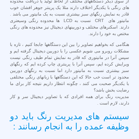
از سوی دیگر دستگاههای مختلف از لحاظ تولید یا دریافت محدوده
های رنگی با یکدیگر اختلاف دارند مثلا یک پرینتر جوهر افشان خوب
قادر به نمایش رنگهای سبز بیشتری نسبت به یک مانیتور می باشد .
مانیتور های CRT نسبت به LCD ها محدوده رنگی وسیعتری
دارند. اسکنرهای مختلف و دوربینهای دیجیتال نیز محدوده های رنگی
مختص به خود را دارند.
هنگامی که بخواهیم تصاویر را بین این دستگاهها جابجا کنیم ، تازه با
مشکلات روبرو می شویم عکسی را با دوربین دیجیتال گرفته ایم و
سپس آنرا در مانیتوری که قادر به نمایش تمام طیف رنگی نیست
ویرایش کرده ایم، سپس آنرا با پرینتری چاپ کرده ایم که رنگهای
سبز بیشتری نسبت به مانیتور دارد اما نسبت به رنگهای دوربین
محدود تر است خب حالا که این دستگاهها با زبانهای رنگی مختلفی
با یکدیگر صحبت می کنند ، چگونه انتظار داریم نتیجه کار برای ما
رضایت بخش باشد؟
مدیریت رنگ برای همه افرادی که با تصاویر دیجیتال سر و کار
دارند، لازم است .
سيستم های مديريت رنگ بايد دو
وظيفه عمده را به انجام رسانند :